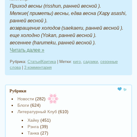
Приход весны (risshun, ранней весной ).
Мелкие( приметы) весны, едва весна (Хару asashi,
ранней весной ).
возвращение холодов (saekaeru, ранней весной ).
еще холодно (Yokan, ранней весной ).
весеннее (harumeku, ранней весной ).
Читать далее
»
Рубрика:
Статьи|Критика
|
Метки:
киго
,
садзики
,
сезонные
слова
|
3 комментария
Навигация записи
Рубрики
Новости
(282)
Блоги
(624)
Литературный Клуб
(610)
Хайку
(451)
Рэнга
(39)
Танка
(27)