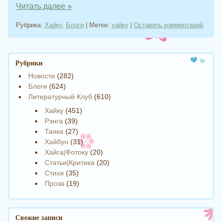
Читать далее
»
Рубрика:
Хайку
,
Блоги
|
Метки:
хайку
|
Оставить комментарий
Навигация записи
Рубрики
Новости
(282)
Блоги
(624)
Литературный Клуб
(610)
Хайку
(451)
Рэнга
(39)
Танка
(27)
Хайбун
(31)
Хайга|Фотоку
(20)
Статьи|Критика
(20)
Стихи
(35)
Проза
(19)
Свежие записи