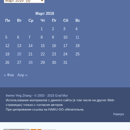
Архивы
Март 2018
Пн
Вт
Ср
Чт
Пт
Сб
Вс
1
2
3
4
5
6
7
8
9
10
11
12
13
14
15
16
17
18
19
20
21
22
23
24
25
26
27
28
29
30
31
« Фев
Апр »
theme Ying Zhang
-
© 2003 - 2015 Graf Mur
Использование материалов с данного сайта (в том числе на других Web-
страницах) только с согласия авторов.
При цитировании ссылка на HAIKU-DO обязательна.
Наверх