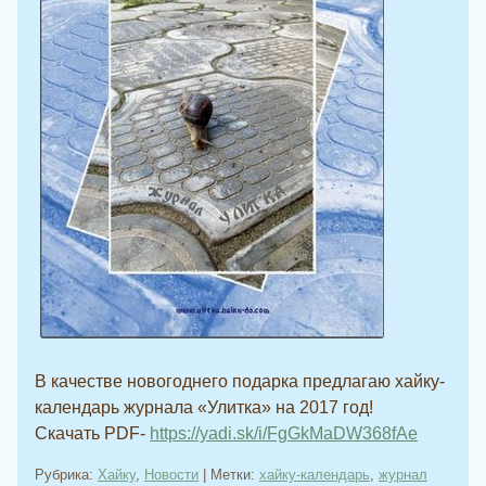
В качестве новогоднего подарка предлагаю хайку-
календарь журнала «Улитка» на 2017 год!
Скачать PDF-
https://yadi.sk/i/FgGkMaDW368fAe
Рубрика:
Хайку
,
Новости
|
Метки:
хайку-календарь
,
журнал