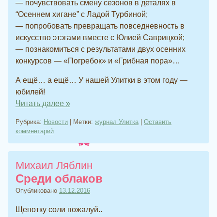
— почувствовать смену сезонов в деталях в
“Осеннем хигане” с Ладой Турбиной;
— попробовать превращать повседневность в
искусство этэгами вместе с Юлией Саврицкой;
— познакомиться с результатами двух осенних
конкурсов — «Погребок» и «Грибная пора»…
А ещё… а ещё… У нашей Улитки в этом году —
юбилей!
Читать далее
»
Рубрика:
Новости
|
Метки:
журнал Улитка
|
Оставить
комментарий
Михаил Ляблин
Среди облаков
Опубликовано
13.12.2016
Щепотку соли пожалуй..