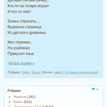
Догорел летний вечер..
Кто-то на гитаре играет
И кто-то поёт
Боюсь спросить…
Вырвана страница
Из детского дневника
Мат перемат..
На ухабинах
Прикусил язык
Читать далее
»
Рубрика:
Хайку
,
Блоги
|
Метки:
хайку
|
Оставить комментарий
Навигация записи
Рубрики
Новости
(282)
Блоги
(624)
Литературный Клуб
(610)