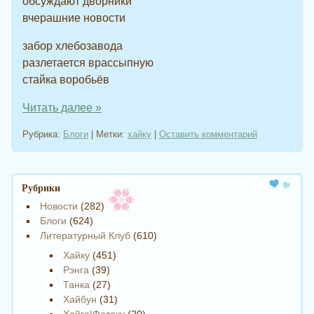
обсуждают дворники
вчерашние новости
забор хлебозавода
разлетается врассыпную
стайка воробьёв
Читать далее
»
Рубрика:
Блоги
|
Метки:
хайку
|
Оставить комментарий
Навигация записи
Рубрики
Новости
(282)
Блоги
(624)
Литературный Клуб
(610)
Хайку
(451)
Рэнга
(39)
Танка
(27)
Хайбун
(31)
Хайга|Фотоку
(20)